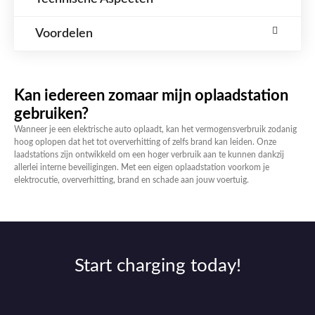
Voordelen
Kan iedereen zomaar mijn oplaadstation
gebruiken?
Wanneer je een elektrische auto oplaadt, kan het vermogensverbruik zodanig
hoog oplopen dat het tot oververhitting of zelfs brand kan leiden. Onze
laadstations zijn ontwikkeld om een hoger verbruik aan te kunnen dankzij
allerlei interne beveiligingen. Met een eigen oplaadstation voorkom je
elektrocutie, oververhitting, brand en schade aan jouw voertuig.
Start charging today!