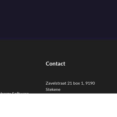
Contact
Zavelstraat 21 box 1, 9190
Stekene
charge Software
+32 (0) 78 077 075
Smartchargers
info@smartchargers.be