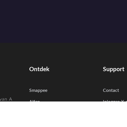
Ontdek
Support
Smappee
Contact
van A
Alfen
Inloggen X-
vice,
 kan u
FAQ
Applicatie 
me en
Aanmelden laadpaal
Partners