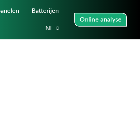
anelen
Batterijen
Online analyse
NL