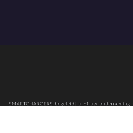
SMARTCHARGERS begeleidt u of uw onderneming 
tot Z bij laadpalen, installaties, software, ser
grondwerken, keuringen, financiering en advies. Zo
gemakkelijk en snel overstappen naar een duurza
toekomstgerichte laadinfrastructuur.