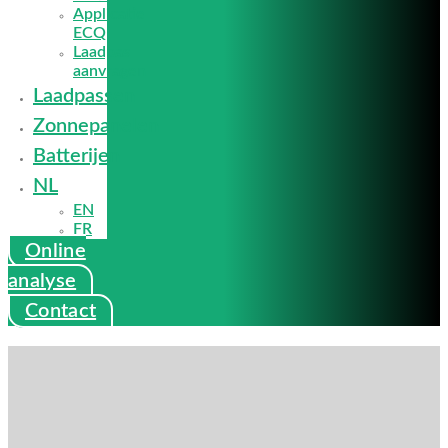
Applicatie
ECQ
Laadpas
aanvragen
Laadpassen
Zonnepanelen
Batterijen
NL
EN
FR
Online
analyse
Contact