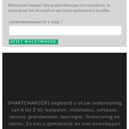
Wachtwoord vergeten? Voer je gebruikersnaam of e-mailadres in. Je
ontvangt een link via e-mail om een nieuw wachtwoord in te stellen.
VEREIST
GEBRUIKERSNAAM OF E-MAIL
*
RESET WACHTWOORD
SMARTCHARGERS begeleidt u of uw onderneming
van A tot Z bij laadpalen, installaties, software,
service, grondwerken, keuringen, financiering en
advies. Zo kan u gemakkelijk en snel overstappen