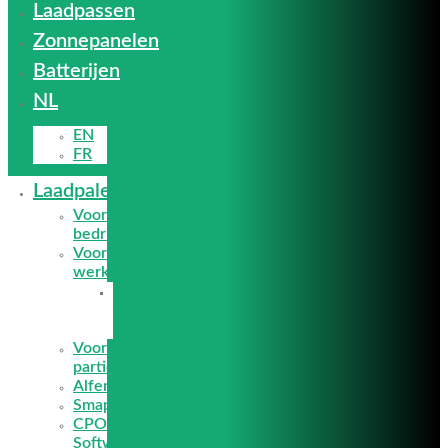
Laadpassen
Zonnepanelen
Batterijen
NL
EN
FR
Laadpalen
Voor
bedrijven
Voor
werknemers
Online
laadpaal
analyse
Voor
particulieren
Alfen
Smappee
CPO
Software