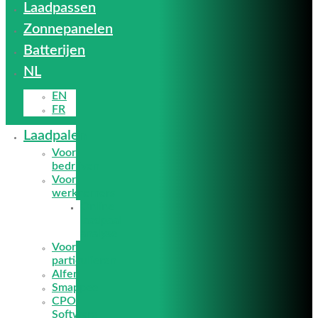
Laadpassen
Zonnepanelen
Batterijen
NL
EN
FR
Laadpalen
Voor
bedrijven
Voor
werknemers
Online
laadpaal
analyse
Voor
particulieren
Alfen
Smappee
CPO
Software