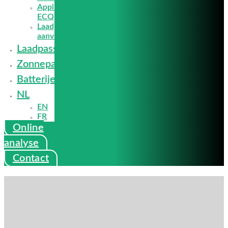
Applicatie
ECQ
Laadpas
aanvragen
Laadpassen
Zonnepanelen
Batterijen
NL
EN
FR
Online
analyse
Contact