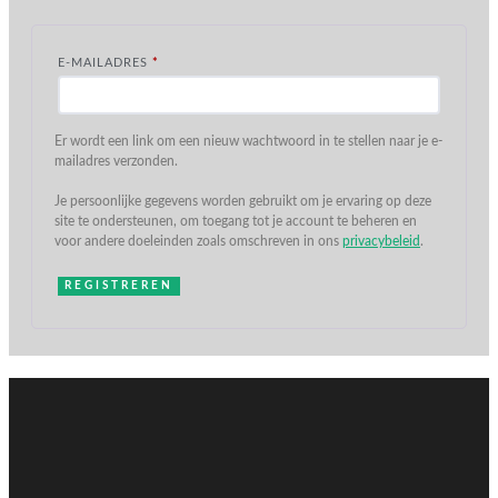
VEREIST
E-MAILADRES
*
Er wordt een link om een nieuw wachtwoord in te stellen naar je e-
mailadres verzonden.
Je persoonlijke gegevens worden gebruikt om je ervaring op deze
site te ondersteunen, om toegang tot je account te beheren en
voor andere doeleinden zoals omschreven in ons
privacybeleid
.
REGISTREREN