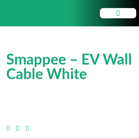
Panneaux solaires
Chargeurs intelligents
Smappee – EV Wall
Cable White
CLIQUEZ ICI POUR PLUS
D'INFORMATIONS